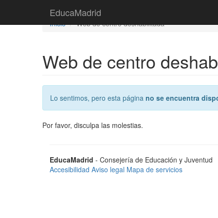
Saltar
EducaMadrid
EducaMadrid
al
Inicio
Web de centro deshabilitada
contenido
Web de centro deshabi
Lo sentimos, pero esta página
no se encuentra disp
Por favor, disculpa las molestias.
EducaMadrid
- Consejería de Educación y Juventud
Accesibilidad
Aviso legal
Mapa de servicios