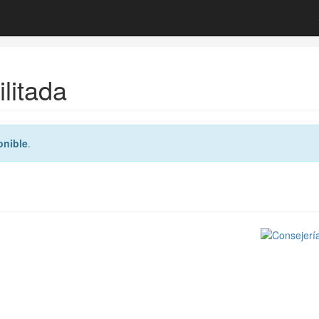
litada
onible
.