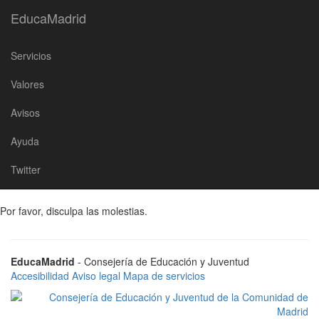
Saltar
EducaMadrid
EducaMadrid
al
Inicio
Web de centro deshabilitada
contenido
Servicios
Web de centro
Valores
deshabilitada
Avisos
Ayuda
Twitter
Lo sentimos, pero esta página
no se encuentra disponible
.
Por favor, disculpa las molestias.
EducaMadrid
- Consejería de Educación y Juventud
Accesibilidad
Aviso legal
Mapa de servicios