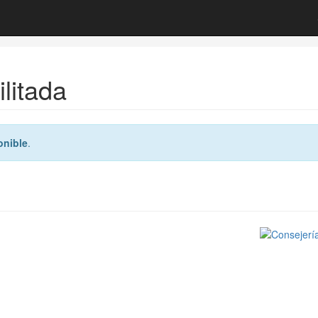
litada
onible
.