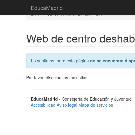
Saltar
EducaMadrid
EducaMadrid
al
Inicio
Web de centro deshabilitada
contenido
Web de centro deshabi
Lo sentimos, pero esta página
no se encuentra disp
Por favor, disculpa las molestias.
EducaMadrid
- Consejería de Educación y Juventud
Accesibilidad
Aviso legal
Mapa de servicios