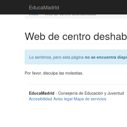
Saltar
EducaMadrid
EducaMadrid
al
Inicio
Web de centro deshabilitada
contenido
Web de centro deshabi
Lo sentimos, pero esta página
no se encuentra disp
Por favor, disculpa las molestias.
EducaMadrid
- Consejería de Educación y Juventud
Accesibilidad
Aviso legal
Mapa de servicios